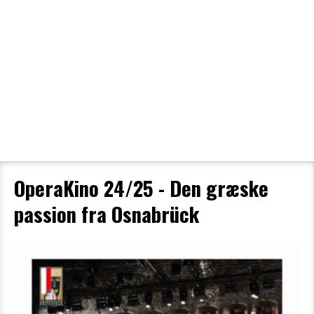
Filmdetaljer
HER KAN DU SE DETALJER OM OG
BESTILLE BILLETTER TIL DEN VALGTE
FILM
OperaKino 24/25 - Den græske
passion fra Osnabrück