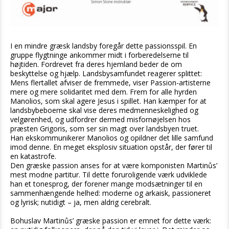
I en mindre græsk landsby foregår dette passionsspil. En
gruppe flygtninge ankommer midt i forberedelserne til
højtiden. Fordrevet fra deres hjemland beder de om
beskyttelse og hjælp. Landsbysamfundet reagerer splittet:
Mens flertallet afviser de fremmede, viser Passion-artisterne
mere og mere solidaritet med dem. Frem for alle hyrden
Manolios, som skal agere Jesus i spillet. Han kæmper for at
landsbybeboerne skal vise deres medmenneskelighed og
velgørenhed, og udfordrer dermed misfornøjelsen hos
præsten Grigoris, som ser sin magt over landsbyen truet.
Han ekskommunikerer Manolios og opildner det lille samfund
imod denne. En meget eksplosiv situation opstår, der fører til
en katastrofe.
Den græske passion anses for at være komponisten Martinůs’
mest modne partitur. Til dette foruroligende værk udviklede
han et tonesprog, der forener mange modsætninger til en
sammenhængende helhed: moderne og arkaisk, passioneret
og lyrisk; nutidigt – ja, men aldrig cerebralt.
Bohuslav Martinůs’ græske passion er emnet for dette værk: