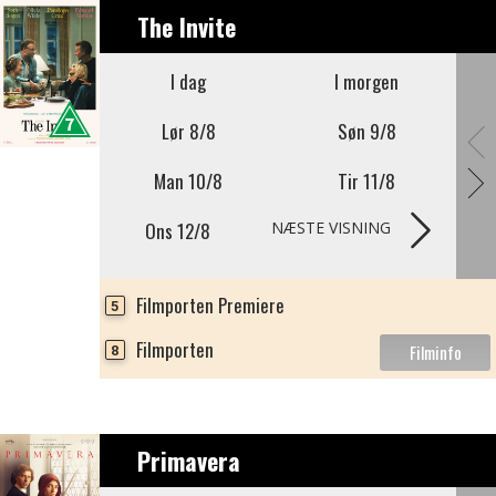
The Invite
I dag
I morgen
Lør 8/8
Søn 9/8
Man 10/8
Tir 11/8
Ons 12/8
NÆSTE VISNING
Filmporten Premiere
5
Filmporten
8
Primavera