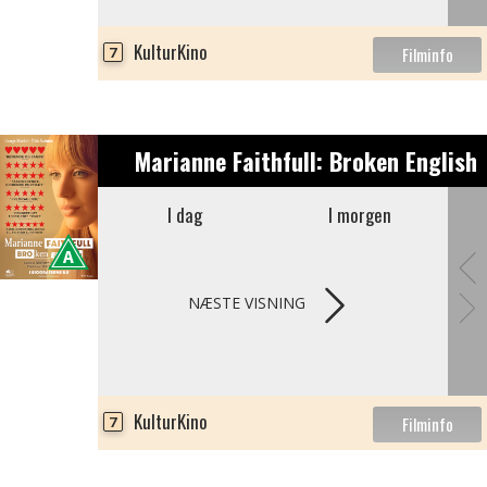
KulturKino
7
Marianne Faithfull: Broken English
I dag
I morgen
NÆSTE VISNING
KulturKino
7