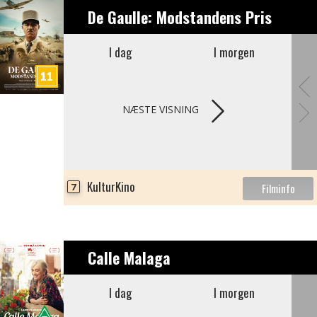
De Gaulle: Modstandens Pris
I dag
I morgen
NÆSTE VISNING
KulturKino
7
Calle Malaga
I dag
I morgen