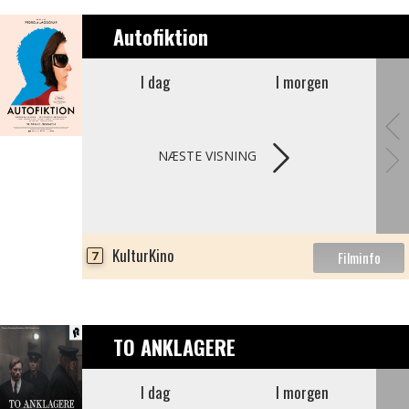
Autofiktion
I dag
I morgen
NÆSTE VISNING
KulturKino
7
TO ANKLAGERE
I dag
I morgen